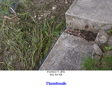
P1050177.JPG
641.64 KB
Thumbnails