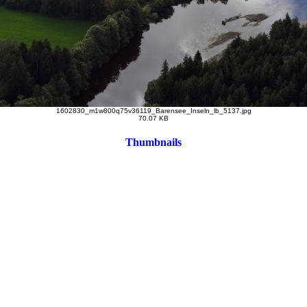
1602830_m1w800q75v36119_Barensee_Inseln_lb_5137.jpg
70.07 KB
Thumbnails