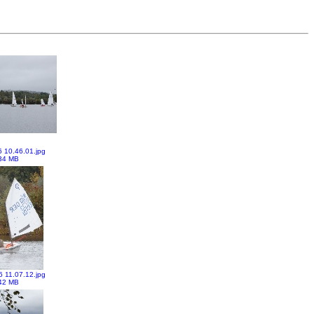
 10.46.01.jpg
34 MB
 11.07.12.jpg
42 MB