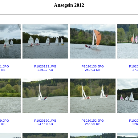
Ansegeln 2012
1.JPG
P1020123.JPG
P1020130.JPG
P102
4 KB
226.17 KB
250.94 KB
271
9.JPG
P1020150.JPG
P1020152.JPG
P102
4 KB
247.19 KB
255.95 KB
226