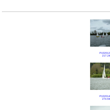
P102012
217.2
P102014
274.6