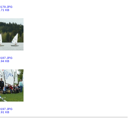
0179.JPG
.71 KB
0187.JPG
.94 KB
0197.JPG
.91 KB