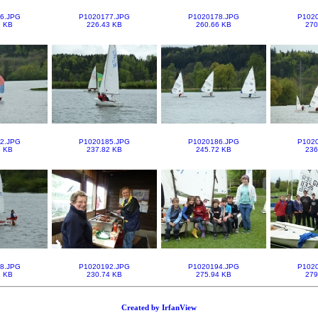
6.JPG
P1020177.JPG
P1020178.JPG
P102
9 KB
226.43 KB
260.66 KB
270
2.JPG
P1020185.JPG
P1020186.JPG
P102
8 KB
237.82 KB
245.72 KB
236
8.JPG
P1020192.JPG
P1020194.JPG
P102
1 KB
230.74 KB
275.94 KB
279
Created by IrfanView