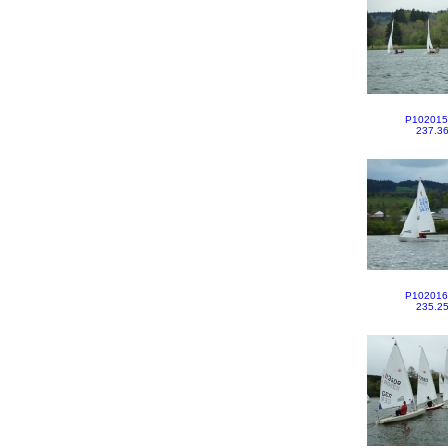
P102015
237.3
P102016
235.2