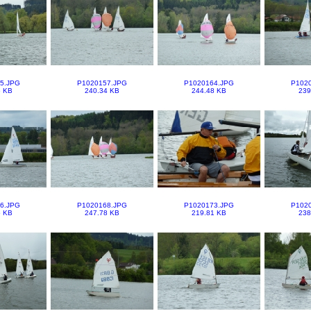
5.JPG
P1020157.JPG
P1020164.JPG
P102
6 KB
240.34 KB
244.48 KB
239
6.JPG
P1020168.JPG
P1020173.JPG
P102
5 KB
247.78 KB
219.81 KB
238