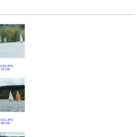
0139.JPG
.52 KB
0154.JPG
.98 KB