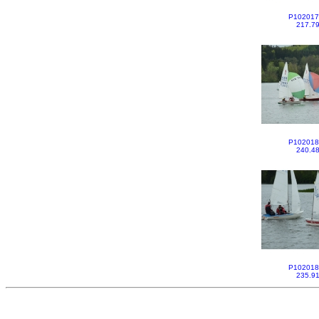
P102017
217.7
P102018
240.4
P102018
235.9