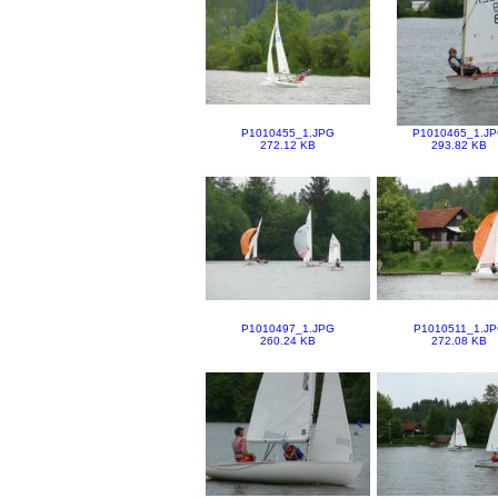
P1010455_1.JPG
P1010465_1.J
272.12 KB
293.82 KB
P1010497_1.JPG
P1010511_1.J
260.24 KB
272.08 KB