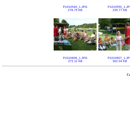
P1010540_1.JPG
P1010550_1.J
278.75 KB
235.77 KB
P1010606_1.JPG
P1010607_1.J
272.11 KB
302.04 KB
Cr