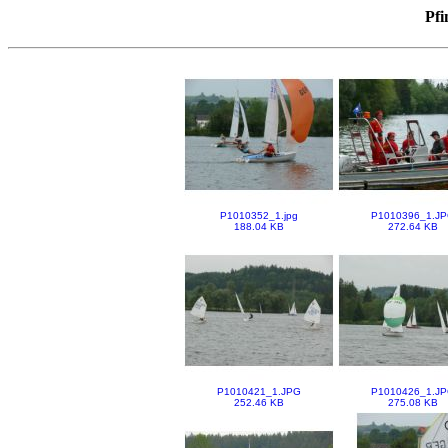
Pfi
P1010352_1.jpg
P1010396_1.J
188.04 KB
272.64 KB
P1010421_1.JPG
P1010426_1.J
252.46 KB
275.08 KB