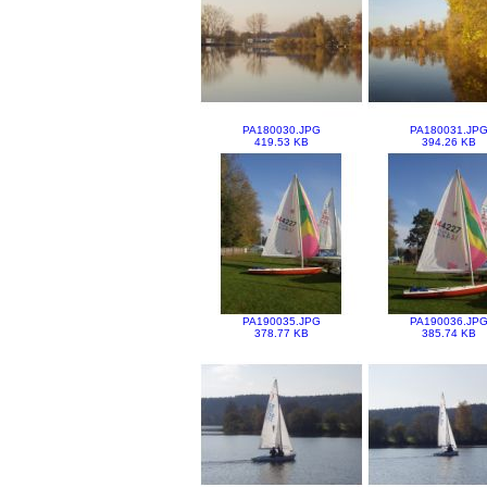
PA180030.JPG
PA180031.JP
419.53 KB
394.26 KB
PA190035.JPG
PA190036.JP
378.77 KB
385.74 KB