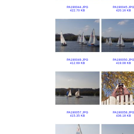
PA190044.JPG
PA190045.JP
422.70 KB
420.16 KB
PA190049.JPG
PA190050.JP
412.69 KB
419.08 KB
PA190057.JPG
PA190058.JP
415.35 KB
436.18 KB