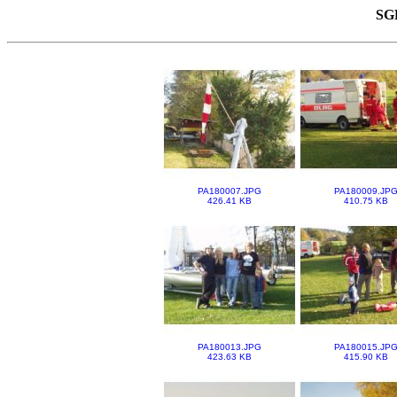
SGB
PA180007.JPG
PA180009.JP
426.41 KB
410.75 KB
PA180013.JPG
PA180015.JP
423.63 KB
415.90 KB