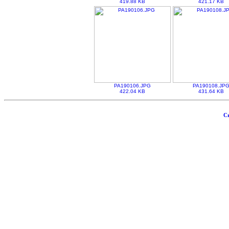
419.88 KB
421.17 KB
PA190106.JPG
PA190108.JP
422.04 KB
431.64 KB
Cr