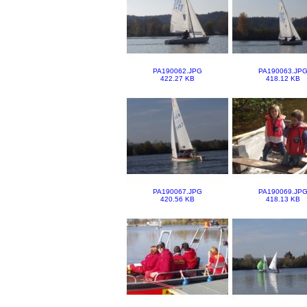
PA190062.JPG
PA190063.JP
422.27 KB
418.12 KB
PA190067.JPG
PA190069.JP
420.56 KB
418.13 KB